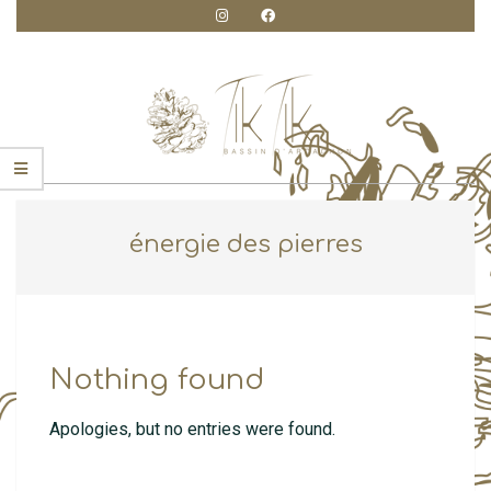
Skip
to
content
TIK
Primary
Navigation
TIK
énergie des pierres
Menu
CRÉATION
Nothing found
Apologies, but no entries were found.