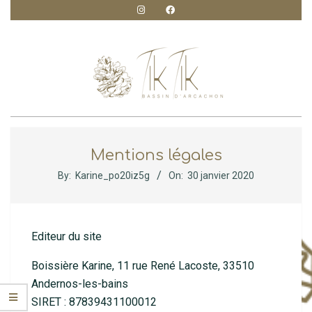
Skip
to
content
TIK
Primary
Navigation
TIK
Mentions légales
Menu
By:
Karine_po20iz5g
On:
30 janvier 2020
CRÉATION
Editeur du site
Boissière Karine, 11 rue René Lacoste, 33510
Andernos-les-bains
SIRET : 87839431100012