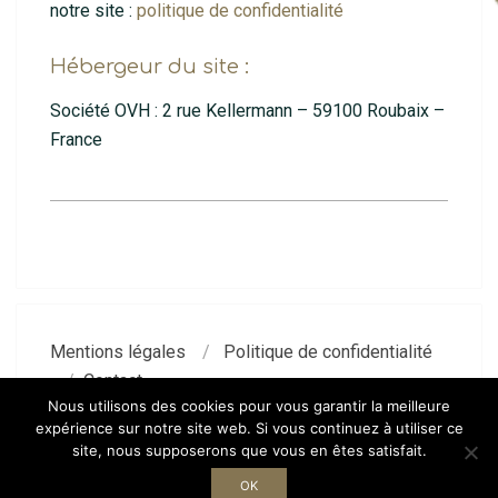
notre site :
politique de confidentialité
Hébergeur du site :
Société OVH : 2 rue Kellermann – 59100 Roubaix –
France
2020-
01-
30
Mentions légales
Politique de confidentialité
Contact
Nous utilisons des cookies pour vous garantir la meilleure
expérience sur notre site web. Si vous continuez à utiliser ce
site, nous supposerons que vous en êtes satisfait.
Politique de confidentialité
Designed using
Neux Premium
.
OK
Powered by
WordPress
.