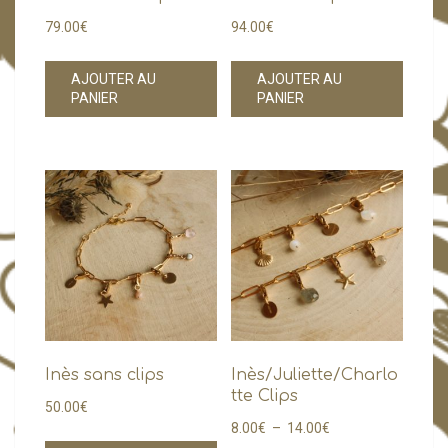
79.00
€
94.00
€
AJOUTER AU
AJOUTER AU
PANIER
PANIER
Inès sans clips
Inès/Juliette/Charlo
tte Clips
50.00
€
Plage
8.00
€
–
14.00
€