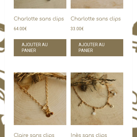
sur
la
page
Charlotte sans clips
Charlotte sans clips
du
64.00
€
33.00
€
produi
AJOUTER AU
AJOUTER AU
PANIER
PANIER
Claire sans clips
Inès sans clips