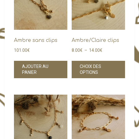
Ambre sans clips
Ambre/Claire clips
Plage
101.00
€
8.00
€
–
14.00
€
de
Ce
prix :
AJOUTER AU
CHOIX DES
produi
PANIER
OPTIONS
8.00€
a
à
plusie
14.00€
variati
Les
option
peuve
être
choisi