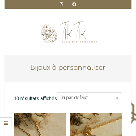
Skip
to
content
TIK
Primary
Navigation
TIK
Bijoux à personnaliser
Menu
CRÉATION
10 résultats affichés