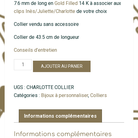
7.6 mm de long en
Gold Filled
14 K à associer aux
clips Inès/Juliette/Charlotte
de votre choix
Collier vendu sans accessoire
Collier de 43.5 cm de longueur
Conseils d’entretien
quantité
AJOUTER AU PANIER
de
Charlotte
sans
UGS :
CHARLOTTE COLLIER
clips
Catégories :
Bijoux à personnaliser
,
Colliers
Informations complémentaires
Informations complémentaires