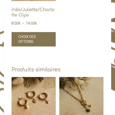
Inès/Juliette/Charlo
tte Clips
Plage
8.00
€
–
14.00
€
de
Ce
prix :
CHOIX DES
produit
OPTIONS
8.00€
a
à
plusieurs
14.00€
variations.
Les
Produits similaires
options
peuvent
être
choisies
sur
la
page