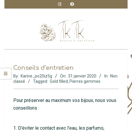
Skip
to
content
TIK
Primary
Navigation
TIK
Conseils d’entretien
Menu
CRÉATION
By:
Karine_po20iz5g
On:
31 janvier 2020
In:
Non
classé
Tagged:
Gold filled
,
Pierres gemmes
Pour préserver au maximum vos bijoux, nous vous
conseillons :
1. D’éviter le contact avec l’eau, les parfums,