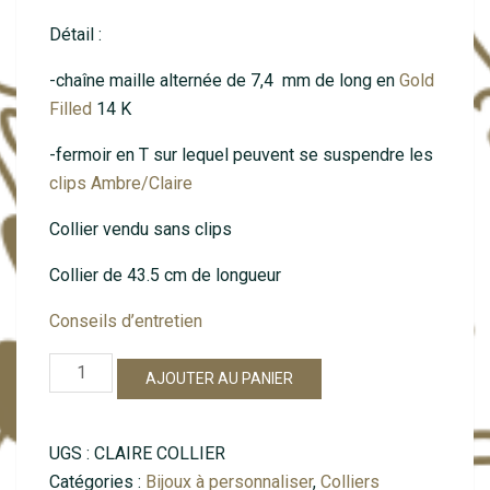
Détail :
-chaîne maille alternée de 7,4 mm de long en
Gold
Filled
14 K
-fermoir en T sur lequel peuvent se suspendre les
clips Ambre/Claire
Collier vendu sans clips
Collier de 43.5 cm de longueur
Conseils d’entretien
quantité
AJOUTER AU PANIER
de
Claire
sans
UGS :
CLAIRE COLLIER
clips
Catégories :
Bijoux à personnaliser
,
Colliers