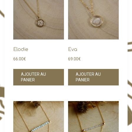
choisies
sur
la
page
du
produit
Elodie
Eva
66.00
€
69.00
€
AJOUTER AU
AJOUTER AU
PANIER
PANIER