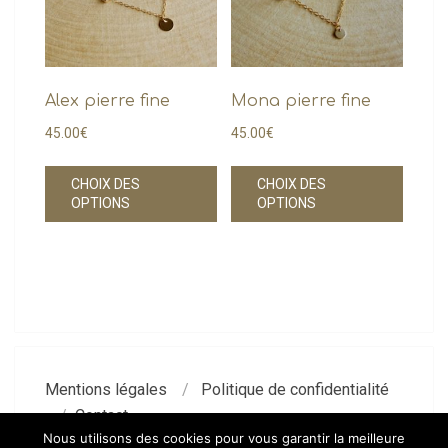
Alex pierre fine
Mona pierre fine
45.00
€
45.00
€
Ce
Ce
CHOIX DES
CHOIX DES
produit
produi
OPTIONS
OPTIONS
a
a
plusieurs
plusie
variations.
variati
Les
Les
options
option
peuvent
peuve
être
être
Mentions légales
Politique de confidentialité
choisies
choisi
Contact
sur
sur
Nous utilisons des cookies pour vous garantir la meilleure