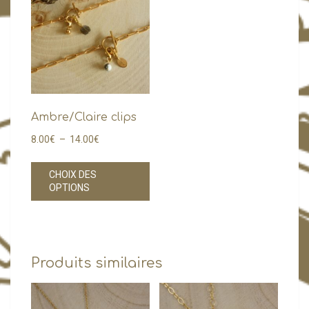
Ambre/Claire clips
Plage
8.00
€
–
14.00
€
de
Ce
prix :
CHOIX DES
produit
OPTIONS
8.00€
a
à
plusieurs
14.00€
variations.
Les
Produits similaires
options
peuvent
être