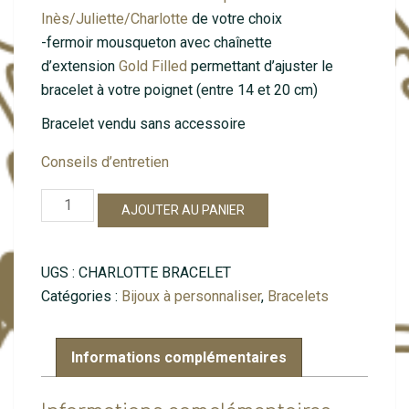
Inès/Juliette/Charlotte
de votre choix
-fermoir mousqueton avec chaînette
d’extension
Gold Filled
permettant d’ajuster le
bracelet à votre poignet (entre 14 et 20 cm)
Bracelet vendu sans accessoire
Conseils d’entretien
quantité
AJOUTER AU PANIER
de
Charlotte
sans
UGS :
CHARLOTTE BRACELET
clips
Catégories :
Bijoux à personnaliser
,
Bracelets
Informations complémentaires