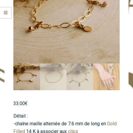
33.00
€
Détail :
-chaîne maille alternée de 7.6 mm de long en
Gold
Filled
14 K à associer aux
clips