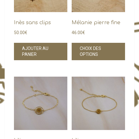
page
du
produi
Inès sans clips
Mélanie pierre fine
50.00
€
46.00
€
Ce
AJOUTER AU
CHOIX DES
produi
PANIER
OPTIONS
a
plusie
variati
Les
option
peuve
être
choisi
sur
la
page