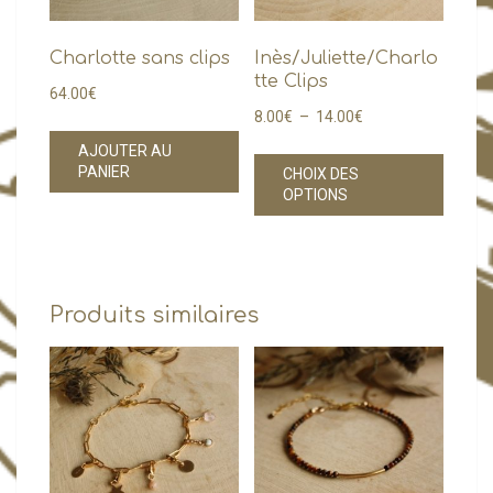
Charlotte sans clips
Inès/Juliette/Charlo
tte Clips
64.00
€
Plage
8.00
€
–
14.00
€
de
Ce
AJOUTER AU
PANIER
prix :
CHOIX DES
produi
OPTIONS
8.00€
a
à
plusie
14.00€
variati
Les
Produits similaires
option
peuve
être
choisi
sur
la