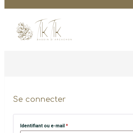
Skip
to
content
TIK
TIK
CRÉATION
Se connecter
Obligatoire
Identifiant ou e-mail
*