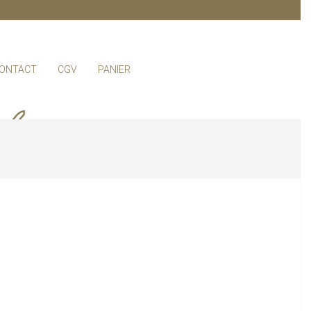
ONTACT
CGV
PANIER
Primar
Naviga
Menu