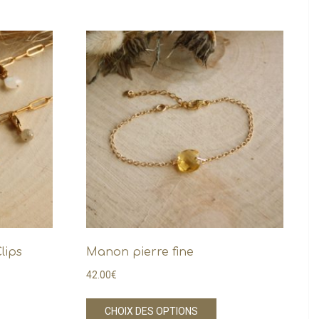
lips
Manon pierre fine
42.00
€
Ce
CHOIX DES OPTIONS
oduit
produit