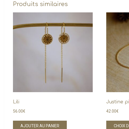
Produits similaires
Lili
Justine p
56.00
€
42.00
€
AJOUTER AU PANIER
CHOIX 