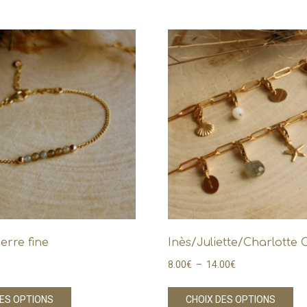
ierre fine
Inès/Juliette/Charlotte C
Plage
8.00
€
–
14.00
€
de
Ce
Ce
prix :
DES OPTIONS
CHOIX DES OPTIONS
produit
pr