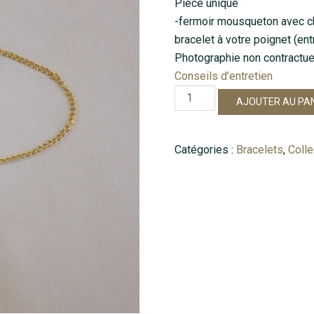
Pièce unique
-fermoir mousqueton avec c
bracelet à votre poignet (en
Photographie non contractue
Conseils d’entretien
quantité
AJOUTER AU PA
de
Lili
Catégories :
Bracelets
,
Coll