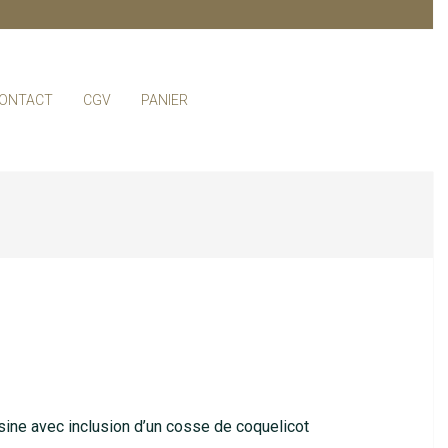
ONTACT
CGV
PANIER
Primar
Naviga
Menu
sine avec inclusion d’un cosse de coquelicot