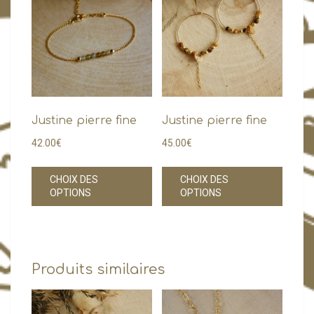
Justine pierre fine
Justine pierre fine
42.00
€
45.00
€
Ce
Ce
CHOIX DES
CHOIX DES
produit
produi
OPTIONS
OPTIONS
a
a
plusieurs
plusie
variations.
variati
Les
Les
Produits similaires
options
option
peuvent
peuve
être
être