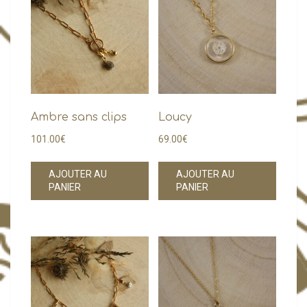
choisies
choisi
sur
sur
la
la
page
page
du
du
produit
produi
Ambre sans clips
Loucy
101.00
€
69.00
€
AJOUTER AU
AJOUTER AU
PANIER
PANIER