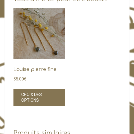
Louise pierre fine
55.00
€
Ce
CHOIX DES
produit
OPTIONS
a
plusieurs
variations.
Les
Produits similaires