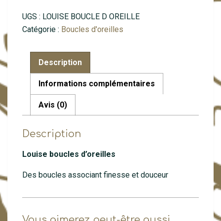
pierre
UGS :
LOUISE BOUCLE D OREILLE
fine
Catégorie :
Boucles d'oreilles
Description
Informations complémentaires
Avis (0)
Description
Louise boucles d’oreilles
Des boucles associant finesse et douceur
Vous aimerez peut-être aussi…