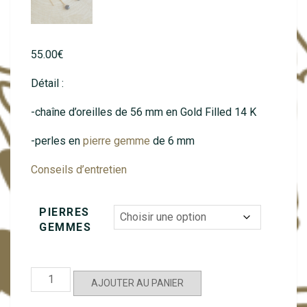
55.00
€
Détail :
-chaîne d’oreilles de 56 mm en Gold Filled 14 K
-perles en
pierre gemme
de 6 mm
Conseils d’entretien
PIERRES
GEMMES
quantité
AJOUTER AU PANIER
de
Louise